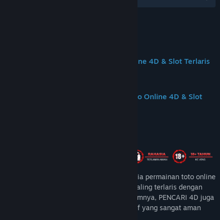
Join us on Discord
PENCARI4D Situs Permainan Toto Online 4D & Slot Terlaris
Anti Boncos 2026
PENCARI4D : Link Situs Permainan Toto Online 4D & Slot
Terlaris 2026
Tentang Game Ini
PENCARI4D adalah platform situs penyedia permainan toto online
4d terkenal yang sangat lengkap & slot paling terlaris dengan
tingkat kemudahan menang besar di dalamnya, PENCARI 4D juga
menyediakan berbagai jenis link alternatif yang sangat aman
untuk di gunakan 2026.