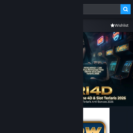
8
PENCARI4D
Lihat Profilmu
Tidak ada item yang cocok dengan permintaan.
Telusuri
Rekomendasi
Lainnya
Wishlist
Pencarian Lanjutan
Wallet (Rp 1,159,591)
Pemberitahuan
8
Toko
PENCARI4D
Kamu & Temanmu
Obrolan