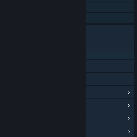
Trading Card Steam
Berbagi dengan Keluarga
Discord
X
QQ 725153963
Baidu Tieba
Bilibili
Lihat riwayat pembaruan
Baca berita terkait
Lihat diskusi
Temukan Grup Komunitas