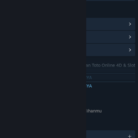
TAUTAN & INFO
Lihat Pencapaian Steam
(28)
Lihat Item Toko Poin
(9)
Lihat Hub Komunitas
Judul:
PENCARI4D : Link Situs Permainan Toto Online 4D & Slot
Terlaris 2026
Genre:
Petualangan
BACA SELENGKAPNYA
,
Indie
,
RPG
,
Strategi
Tanggal Rilis:
29 Apr 2025
BACA SELENGKAPNYA
Tanggal Rilis Akses Dini:
28 Agu 2023
APA GAME INI RELEVAN UNTUKMU?
Tidak tersedia di
preferensi bahasa
pilihanmu
BAHASA
11 bahasa yang didukung