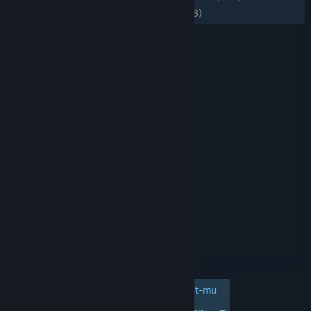
TERBARU:
Mayoritas Positif
(72% dari 98)
Tambahkan ke wishlist-mu