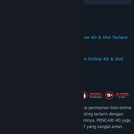
Join us on Discord
PENCARI4D Situs Permainan Toto Online 4D & Slot Terlaris
Anti Boncos 2026
PENCARI4D : Link Situs Permainan Toto Online 4D & Slot
Terlaris 2026
Tentang Game Ini
PENCARI4D adalah platform situs penyedia permainan toto online
4d terkenal yang sangat lengkap & slot paling terlaris dengan
tingkat kemudahan menang besar di dalamnya, PENCARI 4D juga
menyediakan berbagai jenis link alternatif yang sangat aman
untuk di gunakan 2026.