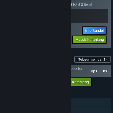
Beli bundel ini untuk menghemat 25% dari total 2 item!
Info Bundel
Rp 339 748.50
-25%
-16%
Masuk Keranjang
Rp 284 398
Konten Game ini
Telusuri semua
(1)
God Of War Ragnarok X PENCARI4D - Supporter
Rp 65 000
Pack
Masukkan semua DLC ke Keranjang
Rp 65 000
FITUR
Pemain Tunggal
Pencapaian Steam