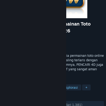
Bantuan
Rincian Akun
PENCARI4D : Link Situs Permainan Toto
Preferensi toko
Online 4D & Slot Terlaris 2026
Ubah bahasa
Pengembang
PersonaeGame Studio
Penerbit
Kunpan Games
Ganti Pengguna
Dirilis
29 Apr 2025
Dapatkan Aplikasi Seluler Steam
PENCARI4D adalah platform situs penyedia permainan toto online
4d terkenal yang sangat lengkap & slot paling terlaris dengan
Lihat situs web desktop
tingkat kemudahan menang besar di dalamnya, PENCARI 4D juga
menyediakan berbagai jenis link alternatif yang sangat aman
untuk di gunakan 2026.
TAG
Petualangan
Dunia Terbuka
Eksplorasi
+
ULASAN
KESELURUHAN:
Mayoritas Positif
(74% dari 1,381)