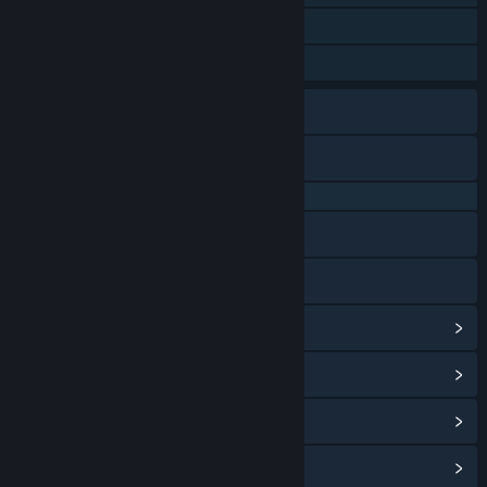
Trading Card Steam
Berbagi dengan Keluarga
Discord
X
QQ 725153963
Baidu Tieba
Bilibili
Lihat riwayat pembaruan
Baca berita terkait
Lihat diskusi
Temukan Grup Komunitas