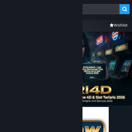
8
PENCARI4D
Lihat Profilmu
Tidak ada item yang cocok dengan permintaan.
Telusuri
Rekomendasi
Lainnya
Wishlist
Pencarian Lanjutan
Wallet (Rp 1,159,591)
Pemberitahuan
8
Toko
PENCARI4D
Kamu & Temanmu
Obrolan