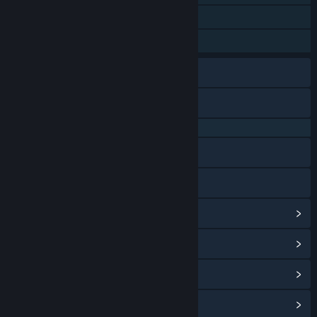
Trading Card Steam
Berbagi dengan Keluarga
Discord
X
QQ 725153963
Baidu Tieba
Bilibili
Lihat riwayat pembaruan
Baca berita terkait
Lihat diskusi
Temukan Grup Komunitas