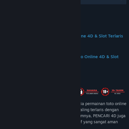
Join us on Discord
PENCARI4D Situs Permainan Toto Online 4D & Slot Terlaris
Anti Boncos 2026
PENCARI4D : Link Situs Permainan Toto Online 4D & Slot
Terlaris 2026
Tentang Game Ini
PENCARI4D adalah platform situs penyedia permainan toto online
4d terkenal yang sangat lengkap & slot paling terlaris dengan
tingkat kemudahan menang besar di dalamnya, PENCARI 4D juga
menyediakan berbagai jenis link alternatif yang sangat aman
untuk di gunakan 2026.