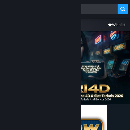
8
PENCARI4D
Lihat Profilmu
Tidak ada item yang cocok dengan permintaan.
Telusuri
Rekomendasi
Lainnya
Wishlist
Pencarian Lanjutan
Wallet (Rp 1,159,591)
Pemberitahuan
8
Toko
PENCARI4D
Kamu & Temanmu
Obrolan