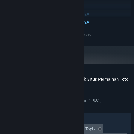
8300 (3.3 GHz)
16 GB RAM
MEMORI:
BACA SELENGKAPNYA
4 GB, GeForce GTX 1060 / Radeon RX 480
GRAFIS:
BACA SELENGKAPNYA
60 GB ruang tersedia
PENYIMPANAN:
N/A
KARTU SUARA:
Â©2020-2030 PersonaeGame Studios. All rights reserved.
Mulai 1 Januari 2024, Steam Client hanya akan mendukung Windows 10
*
dan versi yang lebih baru.
Ulasan pelanggan untuk PENCARI4D : Link Situs Permainan Toto
Online 4D & Slot Terlaris 2026
Tentang ulasan pengguna
Preferensimu
KESELURUHAN:
Mayoritas Positif
(74% dari 1,381)
TERBARU:
Mayoritas Positif
(72% dari 98)
Filter
Tidak Termasuk Aktivitas Ulasan Keluar Topik