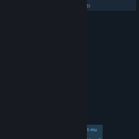
TERBARU:
Mayoritas Positif
(72% dari 98)
Tambahkan ke wishlist-mu