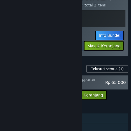
Beli bundel ini untuk menghemat 25% dari total 2 item!
Info Bundel
Rp 339 748.50
-25%
-16%
Masuk Keranjang
Rp 284 398
Konten Game ini
Telusuri semua
(1)
God Of War Ragnarok X PENCARI4D - Supporter
Rp 65 000
Pack
Masukkan semua DLC ke Keranjang
Rp 65 000
FITUR
Pemain Tunggal
Pencapaian Steam