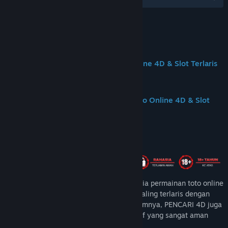
Join us on Discord
PENCARI4D Situs Permainan Toto Online 4D & Slot Terlaris
Anti Boncos 2026
PENCARI4D : Link Situs Permainan Toto Online 4D & Slot
Terlaris 2026
Tentang Game Ini
PENCARI4D adalah platform situs penyedia permainan toto online
4d terkenal yang sangat lengkap & slot paling terlaris dengan
tingkat kemudahan menang besar di dalamnya, PENCARI 4D juga
menyediakan berbagai jenis link alternatif yang sangat aman
untuk di gunakan 2026.