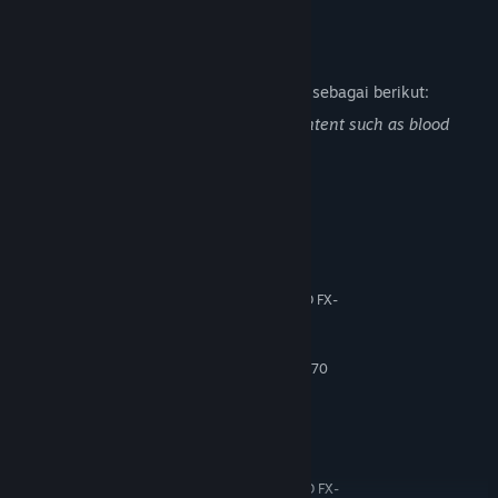
Deskripsi Konten Dewasa
Pengembang mendeskripsikan konten ini sebagai berikut:
This game includes Gore and Violent content such as blood
effect and amputation. Please be aware.
Persyaratan Sistem
MINIMUM:
Windows 7/8/10 (64 bits)
OS *:
Intel Core i5-3450 (3.1 GHz) / AMD FX-
PROSESOR:
6300 X6 (3.5 GHz)
16 GB RAM
MEMORI:
2 GB, GeForce GTX 660/Radeon HD 7870
GRAFIS:
60 GB ruang tersedia
PENYIMPANAN:
N/A
KARTU SUARA:
DIREKOMENDASIKAN:
Windows 7/8/10 (64 bits)
OS *:
Intel Core i5-4690 (3.5 GHz)/AMD FX-
PROSESOR: