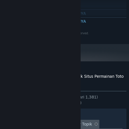
8300 (3.3 GHz)
16 GB RAM
MEMORI:
BACA SELENGKAPNYA
4 GB, GeForce GTX 1060 / Radeon RX 480
GRAFIS:
BACA SELENGKAPNYA
60 GB ruang tersedia
PENYIMPANAN:
N/A
KARTU SUARA:
Â©2020-2030 PersonaeGame Studios. All rights reserved.
Mulai 1 Januari 2024, Steam Client hanya akan mendukung Windows 10
*
dan versi yang lebih baru.
Ulasan pelanggan untuk PENCARI4D : Link Situs Permainan Toto
Online 4D & Slot Terlaris 2026
Tentang ulasan pengguna
Preferensimu
KESELURUHAN:
Mayoritas Positif
(74% dari 1,381)
TERBARU:
Mayoritas Positif
(72% dari 98)
Filter
Tidak Termasuk Aktivitas Ulasan Keluar Topik