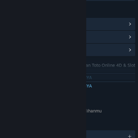
TAUTAN & INFO
Lihat Pencapaian Steam
(28)
Lihat Item Toko Poin
(9)
Lihat Hub Komunitas
Judul:
PENCARI4D : Link Situs Permainan Toto Online 4D & Slot
Terlaris 2026
Genre:
Petualangan
BACA SELENGKAPNYA
,
Indie
,
RPG
,
Strategi
Tanggal Rilis:
29 Apr 2025
BACA SELENGKAPNYA
Tanggal Rilis Akses Dini:
28 Agu 2023
APA GAME INI RELEVAN UNTUKMU?
Tidak tersedia di
preferensi bahasa
pilihanmu
BAHASA
11 bahasa yang didukung