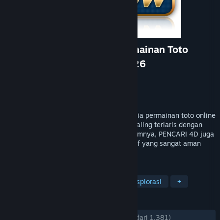
Bantuan
Rincian Akun
PENCARI4D : Link Situs Permainan Toto
Preferensi toko
Online 4D & Slot Terlaris 2026
Ubah bahasa
Pengembang
PersonaeGame Studio
Penerbit
Kunpan Games
Ganti Pengguna
Dirilis
29 Apr 2025
Dapatkan Aplikasi Seluler Steam
PENCARI4D adalah platform situs penyedia permainan toto online
4d terkenal yang sangat lengkap & slot paling terlaris dengan
Lihat situs web desktop
tingkat kemudahan menang besar di dalamnya, PENCARI 4D juga
menyediakan berbagai jenis link alternatif yang sangat aman
untuk di gunakan 2026.
TAG
Petualangan
Dunia Terbuka
Eksplorasi
+
ULASAN
KESELURUHAN:
Mayoritas Positif
(74% dari 1,381)