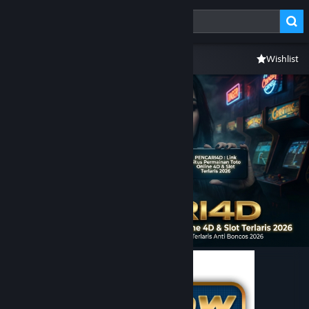
8
PENCARI4D
Lihat Profilmu
Tidak ada item yang cocok dengan permintaan.
Telusuri
Rekomendasi
Lainnya
Wishlist
Pencarian Lanjutan
Wallet (Rp 1,159,591)
Pemberitahuan
8
Toko
PENCARI4D
Kamu & Temanmu
Obrolan